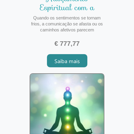
Espiritual com a
Energia de Exu
Quando os sentimentos se tornam
Morcego
frios, a comunicação se afasta ou os
caminhos afetivos parecem
bloqueados, muitas pessoas
procuram auxílio espiritual para
€ 777,77
restaurar a harmonia, a receptividade
e a aproximação emocional. O
Saiba mais
Adoçamento Espiritual com a Energia
de Exu Morcego é um trabalho
direcionado p