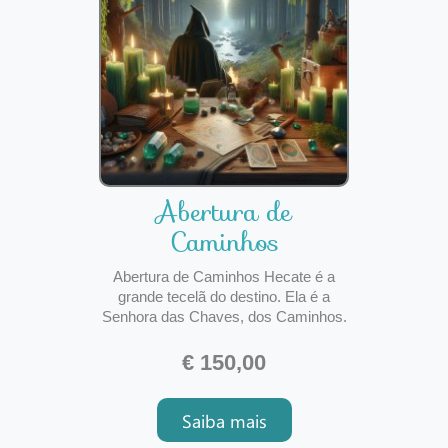
Abertura de
Caminhos
Abertura de Caminhos Hecate é a
grande tecelã do destino. Ela é a
Senhora das Chaves, dos Caminhos.
É aquela que tem a Tocha que
ilumina! Sim, ela pode abrir o seu
€ 150,00
caminho para a prosperidade! Este
ritual consiste numa invocação para
Saiba mais
que seus caminhos sejam traçados e
abertos numa nova teia próspe