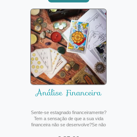
pensamentos direcionados a si, praga
Análise Financeira
Sente-se estagnado financeiramente?
Tem a sensação de que a sua vida
financeira não se desenvolve?Se não
consegue prosperar, é porque algo
precisa de ser mudado. TODOS nós