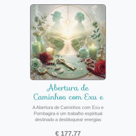
Abertura de
Caminhos com Exu e
Pombagira
A Abertura de Caminhos com Exu e
Pombagira é um trabalho espiritual
destinado a desbloquear energias
paradas, remover obstáculos
espirituais e favorecer o movimento
€ 177,77