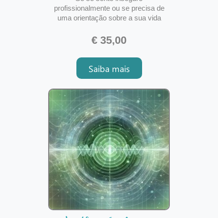
profissionalmente ou se precisa de
uma orientação sobre a sua vida
profissional, está no lugar certo. A
análise profissional faz um
€ 35,00
diagnóstico do seu setor profissional
neste momento, mostrando como
Saiba mais
tende a se desenvolver o futuro e
extraindo também conselhos valiosos
para que