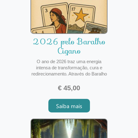
2026 pelo Baralho
Cigano
O ano de 2026 traz uma energia
intensa de transformação, cura e
redirecionamento. Através do Baralho
Cigano, é possível compreender
quais caminhos se abrem, que
€ 45,00
desafios se dissolvem e que
oportunidades o Universo coloca na
Saiba mais
tua rota. As previsões para 2026
ajudam-te a:✨ Entender as principai