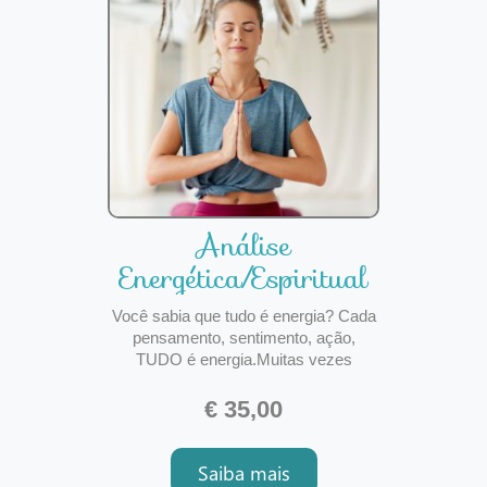
Análise
Energética/Espiritual
Você sabia que tudo é energia? Cada
pensamento, sentimento, ação,
TUDO é energia.Muitas vezes
sentimo-nos cansados e sem força,
com dificuldades para realizar tarefas
€ 35,00
simples, parece que estamos
bloqueados, e tudo isto sem motivo
Saiba mais
aparente.Inveja, olho gordo, mais