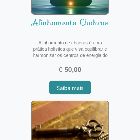
Alinhamento Chakras
Alinhamento de chacras é uma
prática holística que visa equilibrar e
harmonizar os centros de energia do
corpo humano, conhecidos como
chacras. Existem sete chacras
€ 50,00
principais, cada um associado a uma
parte específica do corpo e a
Saiba mais
aspectos emocionais, espirituais e
físicos. Para que serve? O alinha