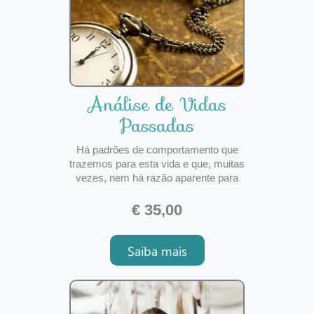
Análise de Vidas
Passadas
Há padrões de comportamento que
trazemos para esta vida e que, muitas
vezes, nem há razão aparente para
que eles existam. Bloqueios,
dificuldades (materiais, emocionais e
€ 35,00
espirituais), traumas, limitações,
vícios, dons, talentos e virtudes - tudo
Saiba mais
isso pode estar relacionado
diretamente ou indiretame