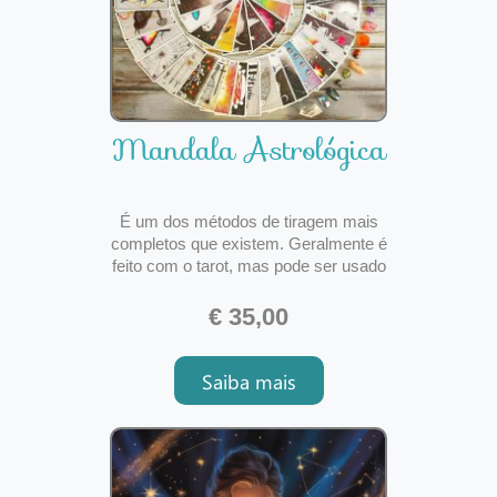
Mandala Astrológica
É um dos métodos de tiragem mais
completos que existem. Geralmente é
feito com o tarot, mas pode ser usado
também com outros oráculos. O
método tem o objetivo de analisar a
€ 35,00
sua vida por completo, todas as áreas
possíveis, pelos próximos 12 meses,
Saiba mais
onde os primeiros 2 trimestres (6
meses) são analisád