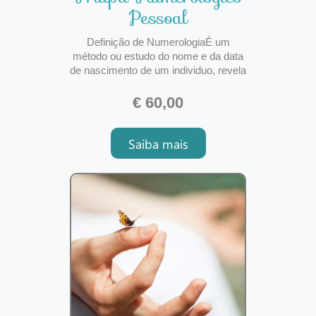
Pessoal
Definição de NumerologiaÉ um
método ou estudo do nome e da data
de nascimento de um individuo, revela
os dados ocultos do que a pessoa
não conhece de si própria. É uma
€ 60,00
ferramenta de trabalho terapêutico de
auto ajuda e de auto conhecimento. É
Saiba mais
fonte de sabedoria. CONHECE-TE A
TI MESMO E O MUNDO TE RE