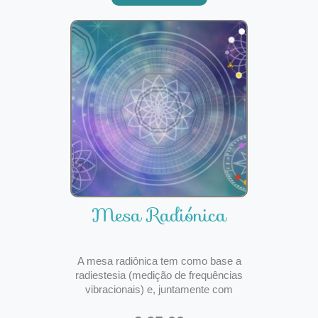
programações inconscientes podem
influenciar diretament
Mesa Radiónica
A mesa radiônica tem como base a
radiestesia (medição de frequências
vibracionais) e, juntamente com
outras técnicas, faz a mensuração de
frequências (diagnóstico) e o