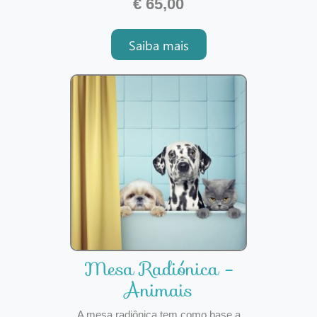
€ 65,00
tratamento da questão solicitada -
relacionamento amoroso, abertura de
Saiba mais
caminhos amorosos, financeiros,
profissionais, familiar, emoc
Mesa Radiónica -
Animais
A mesa radiônica tem como base a