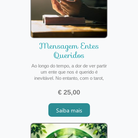
Mensagem Entes
Queridos
Ao longo do tempo, a dor de ver partir
um ente que nos é querido é
inevitável. No entanto, com o tarot,
alguma calma poderá ser dada ao
coração e alguma saudade poderá
€ 25,00
ser sanada. Este serviço é destinado
a quem precisa de uma mensagem
Saiba mais
de algum ente que já partiu para outro
plano. Com este método,