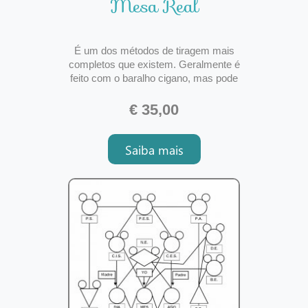
Mesa Real
É um dos métodos de tiragem mais
completos que existem. Geralmente é
feito com o baralho cigano, mas pode
ser usado também com outros
oráculos. O método tem o objetivo de
€ 35,00
analisar a sua vida por completo, em
todos os setores possíveis pelos
Saiba mais
próximos 3, 6, 9 e 12 meses - o
tempo será decidido pelo es