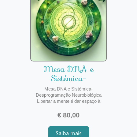
Mesa DNA e
Sistémica-
Desprogramação
Mesa DNA e Sistémica-
Neurobiológic
Desprogramação Neurobiológica
Libertar a mente é dar espaço à
verdadeira transformação. A nossa
mente guarda registos, memórias e
€ 80,00
padrões que, muitas vezes, nos
sabotam em silêncio. Crenças
Saiba mais
limitantes, traumas emocionais e