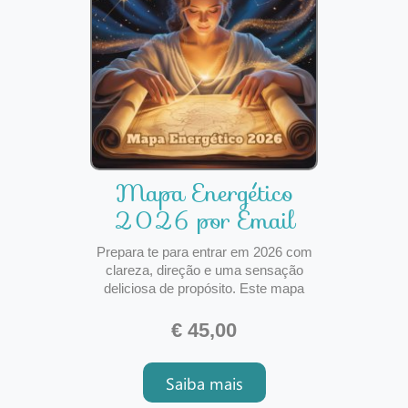
Mapa Energético
2026 por Email
Prepara te para entrar em 2026 com
clareza, direção e uma sensação
deliciosa de propósito. Este mapa
energético é mais do que uma leitura.
É um guia pessoal para o teu ano,
€ 45,00
desenhado para te ajudar a navegar
cada fase com confiança, intuição e
Saiba mais
visão.Recebes uma leitura completa
enviada por email em