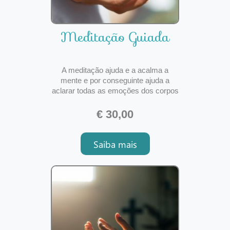
Meditação Guiada
A meditação ajuda e a acalma a
mente e por conseguinte ajuda a
aclarar todas as emoções dos corpos
físico, mental, emocional e espiritual.
Ao acalmar a sua mente encontra
€ 30,00
mais facilmente soluções para os
desafios da sua vida.A meditação
Saiba mais
pode ser, também, uma viagem
fantástica ao seu subconsciente