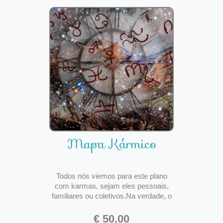
Mapa Kármico
Todos nós viemos para este plano
com karmas, sejam eles pessoais,
familiares ou coletivos.Na verdade, o
karma é o grande motivo de estarmos
aqui, ele nos proporciona o
€ 50,00