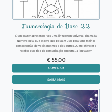
Numerologia de Base 22
É um prazer apresentar-vos uma linguagem universal chamada
Numerologia, que espero que possam usar para uma melhor
compreensão de vocês mesmos e dos outros.Quero oferecer e
receber este tipo de comunicação ancestral, a linguagem
inconsciente do universo, com os olhos ávidos e abertos de uma
€ 55,00
criança,
COMPRAR
SAIBA MAIS