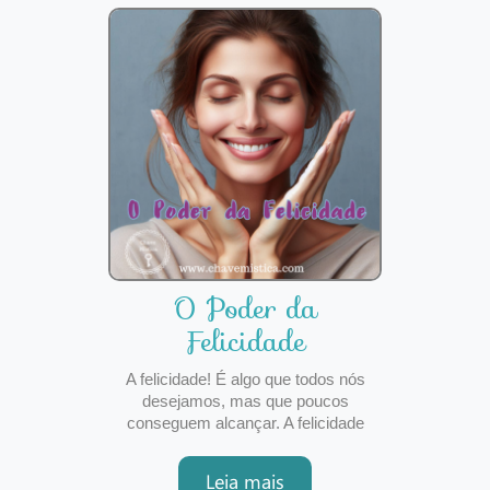
esquecemos o poder regenerador que
o contacto com
O Poder da
Felicidade
A felicidade! É algo que todos nós
desejamos, mas que poucos
conseguem alcançar. A felicidade
caracteriza-se pela presença de
sentimentos de gratidão, paz interior,
Leia mais
satisfação para connosco e para com