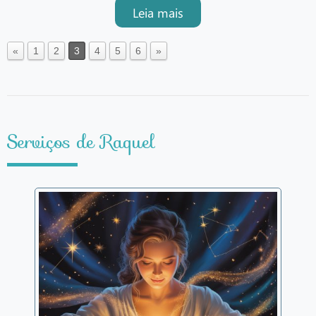
o nosso corpo está no plano físico,
Leia mais
mas os sons, cheiros e até mesmo
os nossos pensamentos vibram
numa outra frequência. Dessa forma,
«
1
2
3
4
5
6
»
os cristais também têm um
Serviços de Raquel