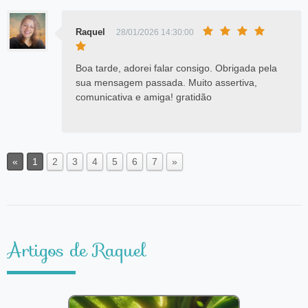
Raquel
28/01/2026 14:30:00
Boa tarde, adorei falar consigo. Obrigada pela
sua mensagem passada. Muito assertiva,
comunicativa e amiga! gratidão
«
1
2
3
4
5
6
7
»
Artigos de Raquel