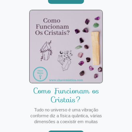
os outros. O nosso estado mental
mais natural é aquele onde
predominam a satisfação e a alegria.
O
Como Funcionam os
Cristais?
Tudo no universo é uma vibração
conforme diz a física quântica, várias
dimensões a coexistir em muitas
frequências diferentes. Por exemplo,