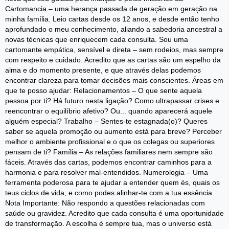
Cartomancia – uma herança passada de geração em geração na
minha família. Leio cartas desde os 12 anos, e desde então tenho
aprofundado o meu conhecimento, aliando a sabedoria ancestral a
novas técnicas que enriquecem cada consulta. Sou uma
cartomante empática, sensível e direta – sem rodeios, mas sempre
com respeito e cuidado. Acredito que as cartas são um espelho da
alma e do momento presente, e que através delas podemos
encontrar clareza para tomar decisões mais conscientes. Áreas em
que te posso ajudar: Relacionamentos – O que sente aquela
pessoa por ti? Há futuro nesta ligação? Como ultrapassar crises e
reencontrar o equilíbrio afetivo? Ou... quando aparecerá aquele
alguém especial? Trabalho – Sentes-te estagnada(o)? Queres
saber se aquela promoção ou aumento está para breve? Perceber
melhor o ambiente profissional e o que os colegas ou superiores
pensam de ti? Família – As relações familiares nem sempre são
fáceis. Através das cartas, podemos encontrar caminhos para a
harmonia e para resolver mal-entendidos. Numerologia – Uma
ferramenta poderosa para te ajudar a entender quem és, quais os
teus ciclos de vida, e como podes alinhar-te com a tua essência.
Nota Importante: Não respondo a questões relacionadas com
saúde ou gravidez. Acredito que cada consulta é uma oportunidade
de transformação. A escolha é sempre tua, mas o universo está