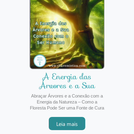
A Energia das
Árvores e a Sua
Conexão com o Ser
Abraçar Árvores e a Conexão com a
Hu
Energia da Natureza – Como a
Floresta Pode Ser uma Fonte de Cura
EspiritualA conexão com a natureza é
algo ancestral e profundamente
Leia mais
enraizado no ser humano. No entanto,
na correria do dia a dia, muitas vezes