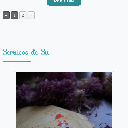
artigo, e veja como o porquê e como
se ajudar. Lembrei deste tema esta
semana, pois vi várias situações que
«
1
2
»
me levaram a escre
Serviços de Su