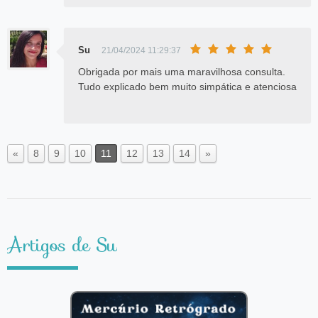
Su
21/04/2024 11:29:37
Obrigada por mais uma maravilhosa consulta.
Tudo explicado bem muito simpática e atenciosa
«
8
9
10
11
12
13
14
»
Artigos de Su