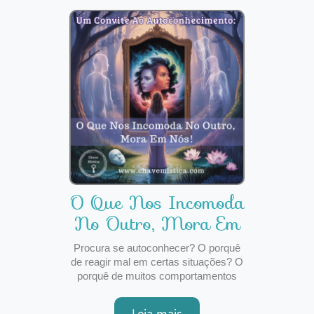
que o/a ajude de alguma forma. Não
acredito em si
O Que Nos Incomoda
No Outro, Mora Em
Nós!
Procura se autoconhecer? O porquê
de reagir mal em certas situações? O
porquê de muitos comportamentos
doutrem para consigo, lhe causam
tanto mau estar e incómodo?Leia este
Leia mais