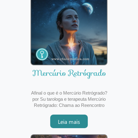
Mercúrio Retrógrado
Afinal o que é o Mercúrio Retrógrado?
por Su tarologa e terapeuta Mercúrio
Retrógrado: Chama ao Reencontro
InteriorNo campo da astrologia,
Mercúrio retrógrado é um dos
Leia mais
fenómenos mais falados — e também
mais mal compreendidos. Para
muitos, é sinónimo de caos, falhas e