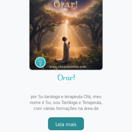
confusão. Mas, numa perspe
Orar!
por Su tarologa e terapeuta Olá, meu
nome é Su, sou Taróloga e Terapeuta,
com várias formações na área da
Psicoterapia e venho falar um pouco
mais sobre este tema, de forma
Leia mais
bastante simples e sucinta.Este é um
texto original, escrito por mim, espero