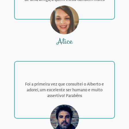
grata. Bendita a hora em que me cruzei no seu
caminho! Gratidão pela belíssima pessoa e
exímia profissional que é... O me
Alice
Foi a primeira vez que consultei o Alberto e
adorei, um excelente ser humano e muito
assertivo! Parabéns