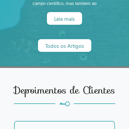
campo científico, mas também ao
espiritual. O desequilíbrio entre a
humanidade e a natureza pode ser
Leia mais
compreendido como um reflexo do
egoísmo, da ganância e da
exploração desenfreada dos recursos
que o planeta nos oferece.Ao longo d
Todos os Artigos
Depoimentos de Clientes