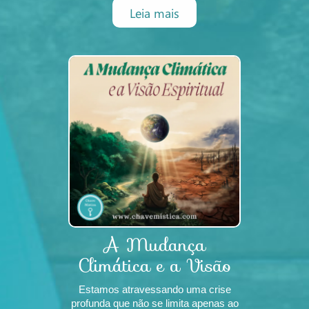
depois desaparecem, que enviam
Leia mais
sinais contraditórios ou que parecem
emocionalmente indisponíveis.
Embora existam explicações
psicológicas para este padrão, a e
A Mudança
Climática e a Visão
Espiritual
Estamos atravessando uma crise
profunda que não se limita apenas ao