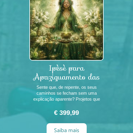
Ipèsè para
Apaziguamento das
Grandes Mães e
Sente que, de repente, os seus
Equilí
caminhos se fecham sem uma
explicação aparente? Projetos que
antes avançavam começam a travar,
oportunidades desaparecem, relações
€ 399,99
desgastam-se e uma sensação
constante de peso parece
Saiba mais
acompanhar a sua jornada? Em