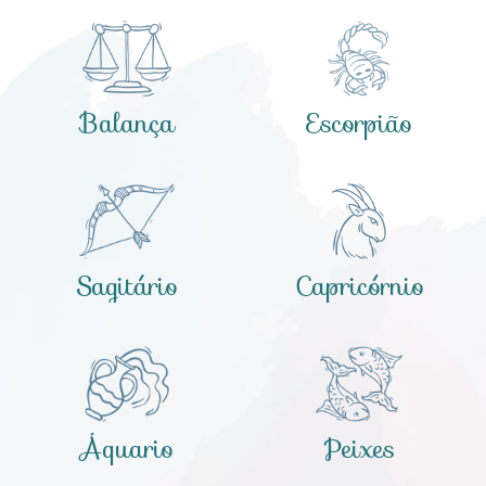
Balança
Escorpião
Sagitário
Capricórnio
Áquario
Peixes