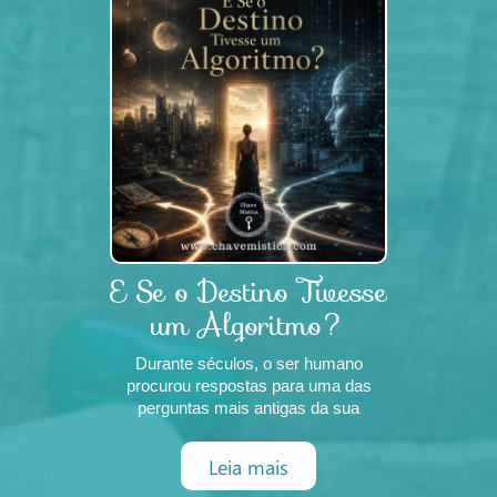
E Se o Destino Tivesse
um Algoritmo?
Durante séculos, o ser humano
procurou respostas para uma das
perguntas mais antigas da sua
existência: O que me espera?
Perguntámos às estrelas.
Leia mais
Observámos os ciclos da Lua.
Procurámos sinais na natureza,