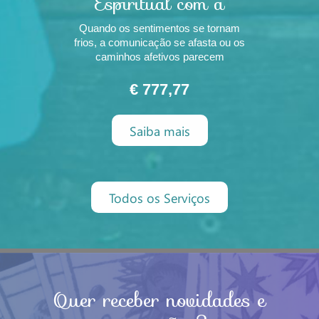
Espiritual com a
Energia de Exu
Quando os sentimentos se tornam
Morcego
frios, a comunicação se afasta ou os
caminhos afetivos parecem
bloqueados, muitas pessoas
procuram auxílio espiritual para
€ 777,77
restaurar a harmonia, a receptividade
e a aproximação emocional. O
Saiba mais
Adoçamento Espiritual com a Energia
de Exu Morcego é um trabalho
direcionado p
Todos os Serviços
Quer receber novidades e