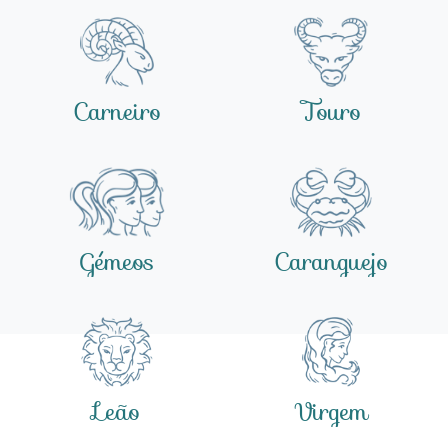
Carneiro
Touro
Gémeos
Caranguejo
Leão
Virgem