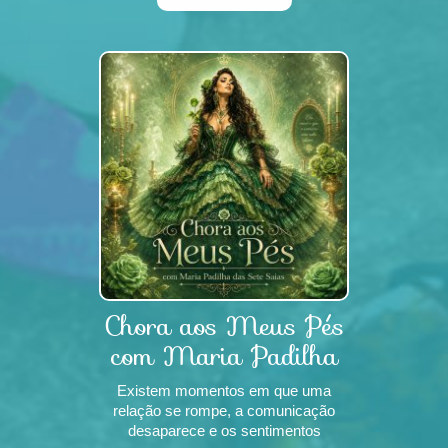
algumas tradições espirituais,
acredita-se que determin
Chora aos Meus Pés
com Maria Padilha
das Sete Saia
Existem momentos em que uma
relação se rompe, a comunicação
desaparece e os sentimentos