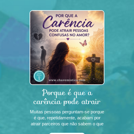
interpretámos sonhos e lançámos
cartas sobre mesas cobertas de
veludo. Consultámos oráculos,
Porque é que a
carência pode atrair
pessoas confus
Muitas pessoas perguntam-se porque
é que, repetidamente, acabam por
atrair parceiros que não sabem o que
querem, que demonstram interesse e