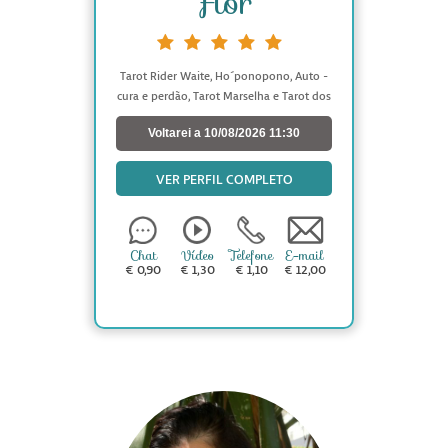
Flor
Tarot Rider Waite, Ho´ponopono, Auto -
cura e perdão, Tarot Marselha e Tarot dos
Dragões Vermelhos. Mestre Reiki e
Voltarei a 10/08/2026 11:30
médium de cura. Viagem mediúnica a
vidas passadas, Tratamentos de Reiki à
distância e Meditação guiada.
VER PERFIL COMPLETO
Chat
Vídeo
Telefone
E-mail
€ 0,90
€ 1,30
€ 1,10
€ 12,00