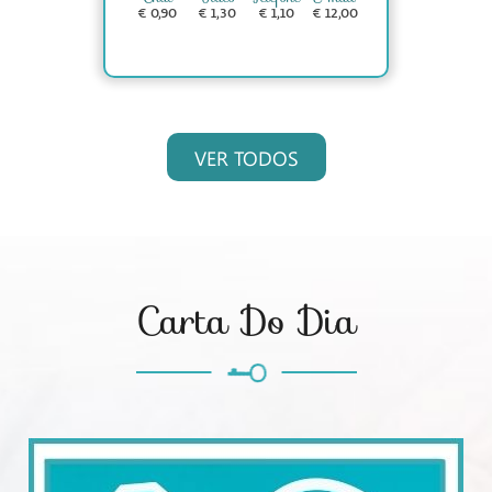
€ 0,90
€ 1,30
€ 1,10
€ 12,00
VER TODOS
Carta Do Dia