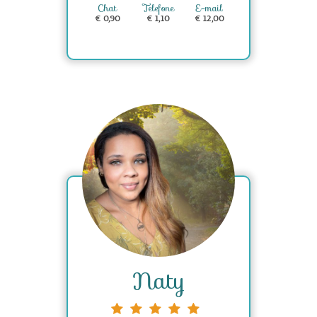
Chat
Telefone
E-mail
€ 0,90
€ 1,10
€ 12,00
Naty