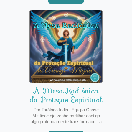
humano e o divino. O seu papel é
guiar-nos, proteger-nos e ajudar-nos a
compreender as lições que a vida
A Mesa Radiónica
da Proteção Espiritual
do Arcanjo
Por Taróloga India | Equipa Chave
MísticaHoje venho partilhar contigo
algo profundamente transformador: a
Mesa Radiónica da Proteção