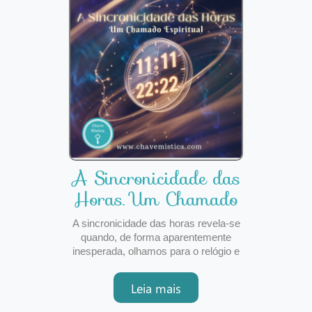
A Sincronicidade das
Horas. Um Chamado
Espiritual
A sincronicidade das horas revela-se
quando, de forma aparentemente
inesperada, olhamos para o relógio e
encontramos números iguais ou
espelhados, como 11:11, 22:22, 12:21
Leia mais
ou 17:17. Estes momentos captam a
nossa atenção como pequenos