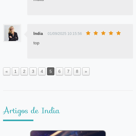
India
01/09/2025 10:15:56
top
«
1
2
3
4
5
6
7
8
»
Artigos de India