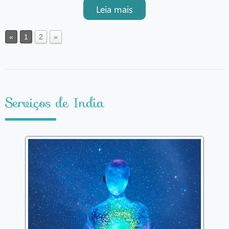
Espiritual do Arcanjo Miguel.Mas
Leia mais
afinal, o que é a mesa radiónica e
como pode mudar a tua vida?A mesa
radiónica é uma ferramenta de
«
1
2
»
harmonização energética que utiliz
Serviços de India